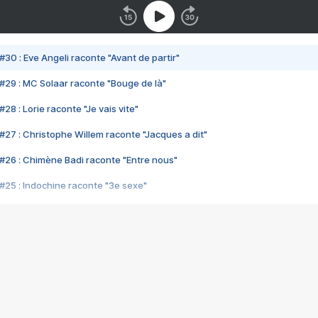
#30 : Eve Angeli raconte "Avant de partir"
#29 : MC Solaar raconte "Bouge de là"
28 : Lorie raconte "Je vais vite"
#27 : Christophe Willem raconte "Jacques a dit"
#26 : Chimène Badi raconte "Entre nous"
#25 : Indochine raconte "3e sexe"
#24 : Zaho raconte "C'est chelou"
#23 : Patrick Bruel raconte "Au café des délices"
#22 : Kyo raconte "Le chemin"
#21 : Nolwenn Leroy raconte "Cassé"
#20 : Patrick Hernandez raconte "Born to be alive"