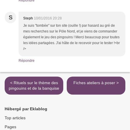
Répondre
S
Steph
10/01/2016 20:28
Je suis "tombée" sur ton site (ouille !) par hasard au gré de
mes recherches sur le Pöle Nord, et je viens de commander
également le jeu des pingouins ! Merci beaucoup pour toutes
les idées partagées. J'ai hâte de le recevoir pour le tester !<br
/>
Répondre
< Rituels sur le thème des
Fiches ateliers à poser >
pingouins et de la banquise
Hébergé par Eklablog
Top articles
Pages