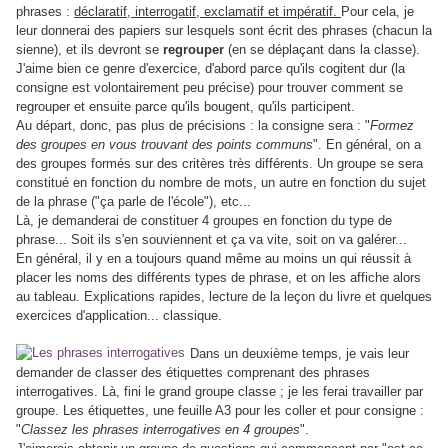
phrases :
déclaratif, interrogatif, exclamatif et impératif.
Pour cela, je
leur donnerai des papiers sur lesquels sont écrit des phrases (chacun la
sienne), et ils devront se
regrouper
(en se déplaçant dans la classe).
J'aime bien ce genre d'exercice, d'abord parce qu'ils cogitent dur (la
consigne est volontairement peu précise) pour trouver comment se
regrouper et ensuite parce qu'ils bougent, qu'ils participent.
Au départ, donc, pas plus de précisions : la consigne sera : "
Formez
des groupes en vous trouvant des points communs
". En général, on a
des groupes formés sur des critères très différents. Un groupe se sera
constitué en fonction du nombre de mots, un autre en fonction du sujet
de la phrase ("ça parle de l'école"), etc...
Là, je demanderai de constituer 4 groupes en fonction du type de
phrase... Soit ils s'en souviennent et ça va vite, soit on va galérer...
En général, il y en a toujours quand même au moins un qui réussit à
placer les noms des différents types de phrase, et on les affiche alors
au tableau. Explications rapides, lecture de la leçon du livre et quelques
exercices d'application... classique.
Dans un deuxième temps, je vais leur
demander de classer des étiquettes comprenant des phrases
interrogatives. Là, fini le grand groupe classe ; je les ferai travailler par
groupe. Les étiquettes, une feuille A3 pour les coller et pour consigne :
"
Classez les phrases interrogatives en 4 groupes
".