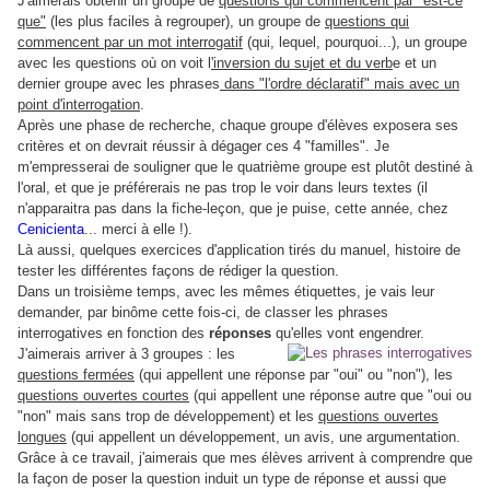
J'aimerais obtenir un groupe de
questions qui commencent par "est-ce
que"
(les plus faciles à regrouper), un groupe de
questions qui
commencent par un mot interrogatif
(qui, lequel, pourquoi...), un groupe
avec les questions où on voit l
'inversion du sujet et du verb
e et un
dernier groupe avec les phrases
dans "l'ordre déclaratif" mais avec un
point d'interrogation
.
Après une phase de recherche, chaque groupe d'élèves exposera ses
critères et on devrait réussir à dégager ces 4 "familles". Je
m'empresserai de souligner que le quatrième groupe est plutôt destiné à
l'oral, et que je préférerais ne pas trop le voir dans leurs textes (il
n'apparaitra pas dans la fiche-leçon, que je puise, cette année, chez
Cenicienta
... merci à elle !).
Là aussi, quelques exercices d'application tirés du manuel, histoire de
tester les différentes façons de rédiger la question.
Dans un troisième temps, avec les mêmes étiquettes, je vais leur
demander, par binôme cette fois-ci, de classer les phrases
interrogatives en fonction des
réponses
qu'elles vont engendrer.
J'aimerais arriver à 3 groupes : les
questions fermées
(qui appellent une réponse par "oui" ou "non"), les
questions ouvertes courtes
(qui appellent une réponse autre que "oui ou
"non" mais sans trop de développement) et les
questions ouvertes
longues
(qui appellent un développement, un avis, une argumentation.
Grâce à ce travail, j'aimerais que mes élèves arrivent à comprendre que
la façon de poser la question induit un type de réponse et aussi que