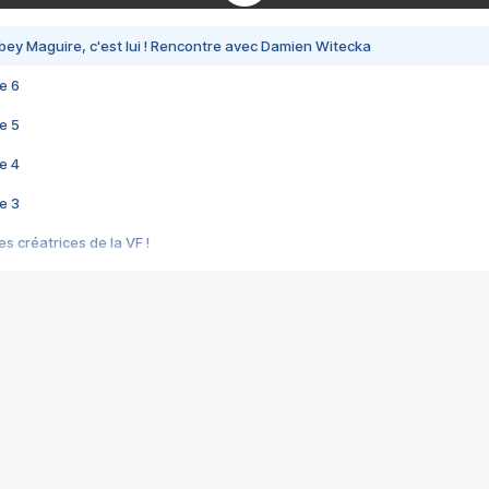
bey Maguire, c'est lui ! Rencontre avec Damien Witecka
e 6
e 5
e 4
e 3
s créatrices de la VF !
e 2
e 1
e Mektoub My Love arrive enfin ! Rencontre avec Shaïn Boumedine et Sal
i : après Toni en famille
elle réalise le bouleversant Dites lui que je l'aime
ais ! Rencontre autour de Vie privée de Rebecca Zlotowski