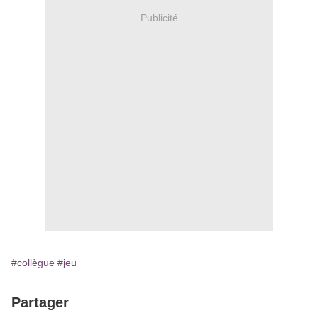
Publicité
#collègue
#jeu
Partager