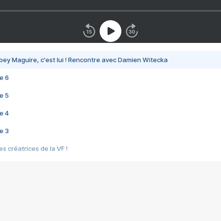
bey Maguire, c'est lui ! Rencontre avec Damien Witecka
e 6
e 5
e 4
e 3
s créatrices de la VF !
e 2
e 1
e Mektoub My Love arrive enfin ! Rencontre avec Shaïn Boumedine et Sal
i : après Toni en famille