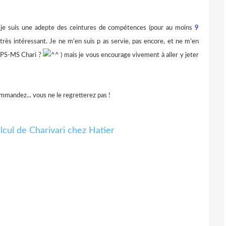
 je suis une adepte des ceintures de compétences (pour au moins
9
rès très intéressant. Je ne m'en suis p as servie, pas encore, et ne m'en
es PS-MS Chari ?
) mais je vous encourage vivement à aller y jeter
ommandez... vous ne le regretterez pas !