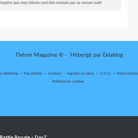
, j'espère que mes élèves vont être motivés par ce nouvel outil!
Thème Magazine © - Hébergé par
Eklablog
sur Eklablog
Top articles
Contact
Signaler un abus
C.G.U.
Rémunération
Préférences cookies
 Battle Royale - DayZ