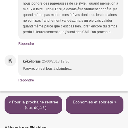
nous pondre des paperasses de ce style... quand même, on a
mieux à faire...<br /> Et si je devais être vraiment honnête, y'a
quand même pas mal de mes élèves dont tous les domaines
ne sont pas franchement validés...mais qu eje vais valider
quand même parce que c'est pas loin...bref, encore du temps
perdu ! Heureusement que j'aurai des CM1 l'an prochain...
Répondre
K
kékélibrius
25/06/2013 12:36
Pauvre, on est tous à plaindre...
Répondre
< Pour la prochaine rentrée
Economies et sobriété >
... (oui, déjà ! )
Hébergé par Eklablog