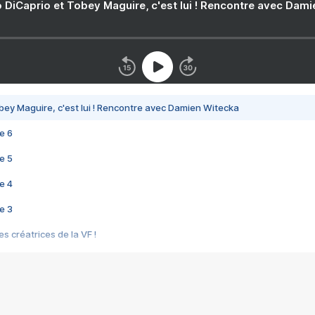
 DiCaprio et Tobey Maguire, c'est lui ! Rencontre avec Dam
bey Maguire, c'est lui ! Rencontre avec Damien Witecka
e 6
e 5
e 4
e 3
s créatrices de la VF !
e 2
e 1
e Mektoub My Love arrive enfin ! Rencontre avec Shaïn Boumedine et Sal