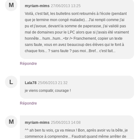
M
myriam-mims
27/06/2013 13:25
Voilà, c'est fait, les bulletins sont retournés à l'école (pendant
que je termine mon congé maladie)... J'ai rempli comme j'ai
pu et j'avoue, devant la somme de paperasse, j'ai validé pas
mal de domaines pour le LPC alors que si j'avais été vraiment
honnête... hum...hum...<br /> Franchement, copier un texte
sans faute, vous en avez beaucoup des élèves qui le font à
chaque fois... ? sans faute ? pas moi...Bref... c'est fait...
Répondre
L
Lala78
25/06/2013 21:32
je viens compatir, courage !
Répondre
M
myriam-mims
25/06/2013 14:08
^^ ah ben tu vois, ça va mieux ! Bon, après avoir vu la bête, je
commence à comprendre... Faudrait quand même arrêter de