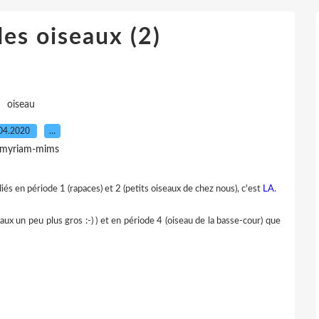
des oiseaux (2)
oiseau
04.2020
…
 myriam-mims
iés en période 1 (rapaces) et 2 (petits oiseaux de chez nous), c'est
LA
.
eaux un peu plus gros :-) ) et en période 4 (oiseau de la basse-cour) que