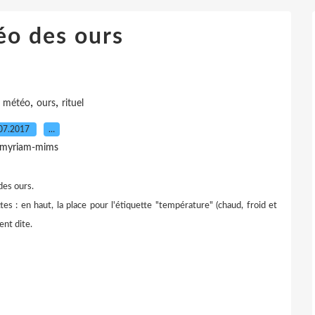
éo des ours
,
,
,
météo
ours
rituel
07.2017
…
 myriam-mims
des ours.
tes : en haut, la place pour l'étiquette "température" (chaud, froid et
ent dite.