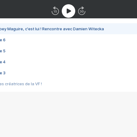
bey Maguire, c'est lui ! Rencontre avec Damien Witecka
e 6
e 5
e 4
e 3
s créatrices de la VF !
e 2
e 1
e Mektoub My Love arrive enfin ! Rencontre avec Shaïn Boumedine et Sal
i : après Toni en famille