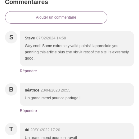
Commentaires
Ajouter un commentaire
S
Steve
07/02/2024 14:58
Way cool! Some extremely valid points! I appreciate you
penning this article plus tthe <br /> rest of the site iis extremely
good.
Répondre
B
béatrice
23/04/2023 20:55
Un grand merci pour ce partage!!
Répondre
T
titi
20/01/2022 17:20
Un grand merci pour ton travail