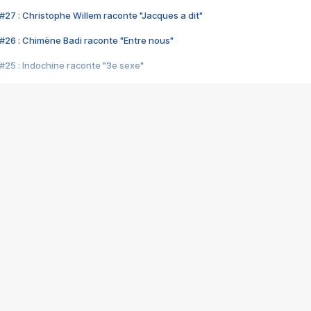
#27 : Christophe Willem raconte "Jacques a dit"
#26 : Chimène Badi raconte "Entre nous"
#25 : Indochine raconte "3e sexe"
#24 : Zaho raconte "C'est chelou"
#23 : Patrick Bruel raconte "Au café des délices"
#22 : Kyo raconte "Le chemin"
#21 : Nolwenn Leroy raconte "Cassé"
#20 : Patrick Hernandez raconte "Born to be alive"
#19 : Lorie raconte "Près de moi"
#18 : Michael Jones raconte "A nos actes manqués" (avec Jean-Jacque
#17 : Khaled raconte "Aïcha"
#16 : Corneille raconte "Parce qu'on vient de loin"