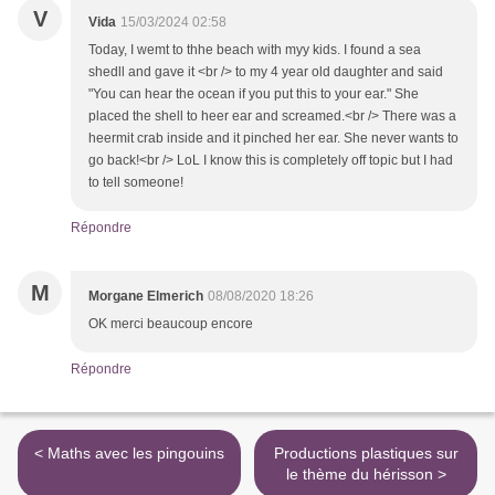
V
Vida
15/03/2024 02:58
Today, I wemt to thhe beach with myy kids. I found a sea
shedll and gave it <br /> to my 4 year old daughter and said
"You can hear the ocean if you put this to your ear." She
placed the shell to heer ear and screamed.<br /> There was a
heermit crab inside and it pinched her ear. She never wants to
go back!<br /> LoL I know this is completely off topic but I had
to tell someone!
Répondre
M
Morgane Elmerich
08/08/2020 18:26
OK merci beaucoup encore
Répondre
< Maths avec les pingouins
Productions plastiques sur
le thème du hérisson >