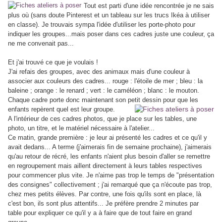
Tout est parti d'une idée rencontrée je ne sais
plus où (sans doute Pinterest et un tableau sur les trucs Ikéa à utiliser
en classe). Je trouvais sympa l'idée d'utiliser les porte-photo pour
indiquer les groupes...mais poser dans ces cadres juste une couleur, ça
ne me convenait pas...
Et j'ai trouvé ce que je voulais !
J'ai refais des groupes, avec des animaux mais d'une couleur à
associer aux couleurs des cadres... rouge : l'étoile de mer ; bleu : la
baleine ; orange : le renard ; vert : le caméléon ; blanc : le mouton.
Chaque cadre porte donc maintenant son petit dessin pour que les
enfants repèrent quel est leur groupe.
A l'intérieur de ces cadres photos, que je place sur les tables, une
photo, un titre, et le matériel nécessaire à l'atelier...
Ce matin, grande première : je leur ai présenté les cadres et ce qu'il y
avait dedans... A terme (j'aimerais fin de semaine prochaine), j'aimerais
qu'au retour de récré, les enfants n'aient plus besoin d'aller se remettre
en regroupement mais aillent directement à leurs tables respectives
pour commencer plus vite. Je n'aime pas trop le temps de "présentation
des consignes" collectivement ; j'ai remarqué que ça n'écoute pas trop,
chez mes petits élèves. Par contre, une fois qu'ils sont en place, là
c'est bon, ils sont plus attentifs... Je préfère prendre 2 minutes par
table pour expliquer ce qu'il y a à faire que de tout faire en grand