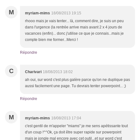
M
myriam-mims
18/08/2013 19:15
rhooo mais je vais tenter... là, comment dire, je suis un peu
dans l'urgence (la rentrée arrive mais avant 2 x 4 jours de
vacances (enfin)... donc j'utilise ce que je connais...mais je
compte bien me former...Merci !
Répondre
C
Charivari
18/08/2013 18:02
ah oui, sur word c'est plus galère parce qu'on ne duplique pas
aussi facilement une page. Tu devrais tenter powerpoint... ;)
Répondre
M
myriam-mims
18/08/2013 17:04
c'est gentil de m'appeler "miams" je me sens apétissante tout
d'un coup !^^Ok, ça doit être super rapide sur powerpoint
mais je jongle mal encore avec cet outil...et sur word c'est