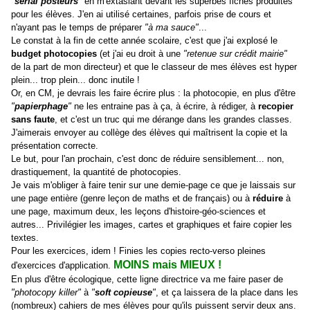
"
sérial posteurs
"
en m'extasiant devant les superbes fiches produites
pour les élèves. J'en ai utilisé certaines, parfois prise de cours et
n'ayant pas le temps de préparer
"à ma sauce"
...
Le constat à la fin de cette année scolaire, c'est que j'ai explosé le
budget
photocopies
(et j'ai eu droit à une
"retenue sur crédit mairie"
de la part de mon directeur) et que le classeur de mes élèves est hyper
plein... trop plein... donc inutile !
Or, en CM, je devrais les faire écrire plus : la photocopie, en plus d'être
"
papierphage
"
ne les entraine pas à ça, à écrire, à rédiger, à
recopier
sans faute
, et c'est un truc qui me dérange dans les grandes classes.
J'aimerais envoyer au collège des élèves qui maîtrisent la copie et la
présentation correcte.
Le but, pour l'an prochain, c'est donc de réduire sensiblement... non,
drastiquement, la quantité de photocopies.
Je vais m'obliger à faire tenir sur une demie-page ce que je laissais sur
une page entière (genre leçon de maths et de français) ou à
réduire
à
une page, maximum deux, les leçons d'histoire-géo-sciences et
autres... Privilégier les images, cartes et graphiques et faire copier les
textes.
Pour les exercices, idem ! Finies les copies recto-verso pleines
MOINS mais MIEUX !
d'exercices d'application.
En plus d'être écologique, cette ligne directrice va me faire paser de
"photocopy killer"
à
"
soft
copieuse
"
, et ça laissera de la place dans les
(nombreux) cahiers de mes élèves pour qu'ils puissent servir deux ans.