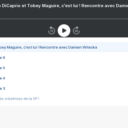
 DiCaprio et Tobey Maguire, c'est lui ! Rencontre avec Dam
bey Maguire, c'est lui ! Rencontre avec Damien Witecka
e 6
e 5
e 4
e 3
s créatrices de la VF !
e 2
e 1