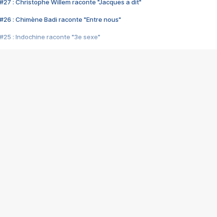
#27 : Christophe Willem raconte "Jacques a dit"
#26 : Chimène Badi raconte "Entre nous"
#25 : Indochine raconte "3e sexe"
#24 : Zaho raconte "C'est chelou"
#23 : Patrick Bruel raconte "Au café des délices"
#22 : Kyo raconte "Le chemin"
#21 : Nolwenn Leroy raconte "Cassé"
#20 : Patrick Hernandez raconte "Born to be alive"
#19 : Lorie raconte "Près de moi"
#18 : Michael Jones raconte "A nos actes manqués" (avec Jean-Jacque
#17 : Khaled raconte "Aïcha"
#16 : Corneille raconte "Parce qu'on vient de loin"
#15 : Indochine raconte "L'aventurier"