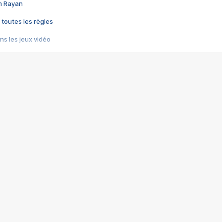
im Rayan
 toutes les règles
s les jeux vidéo
us choquant de Rockstar ? - Le scandale BULLY
e plus moche de Steam
du RÊVE tourne au CAUCHEMAR
pendant 8 heures
it… à tort
umiliés par un jeu vidéo
ire - Final Fantasy 8
ti un empire - Age of Empires
story DOFUS
tard, il crée l'un des pires jeux de tous les temps, MindsEye.