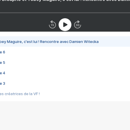
bey Maguire, c'est lui ! Rencontre avec Damien Witecka
e 6
e 5
e 4
e 3
s créatrices de la VF !
e 2
e 1
e Mektoub My Love arrive enfin ! Rencontre avec Shaïn Boumedine et Sal