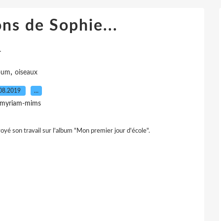
ns de Sophie...
.
,
bum
oiseaux
08.2019
…
 myriam-mims
voyé son travail sur l'album "Mon premier jour d'école".