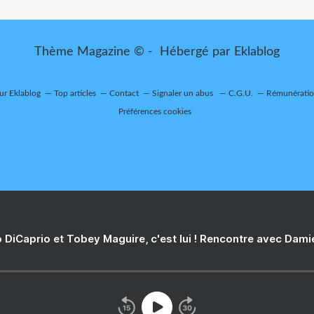
Thème Magazine © - Hébergé par
Eklablog
sur Eklablog
Top articles
Contact
Signaler un abus
C.G.U.
Rémunération
Préférences cookies
 DiCaprio et Tobey Maguire, c'est lui ! Rencontre avec Dam