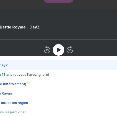
 Battle Royale - DayZ
 DayZ
 a 13 ans (et vous l'avez ignoré)
e (littéralement)
im Rayan
 toutes les règles
s les jeux vidéo