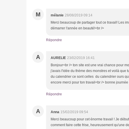
M
mélanie
28/08/2019 09:14
Merci beaucoup de partager tout ce travail! Les ima
démarrer l'année en beauté!<br />
Répondre
A
AURELIE
23/02/2019 16:41
Bonjour<br /> ton site est une vrai chance pour m
j'avais l'idée du thème des monstres et voilà que t
du calendrier ce sont celles du calendrier ours qui
encore merci pour ton travail<br /> bonne journée
Répondre
A
Anna
15/02/2019 09:54
Merci beaucoup pour cet énorme travail ! Je débute
comment faire cette frise, heureusement qu'une de 