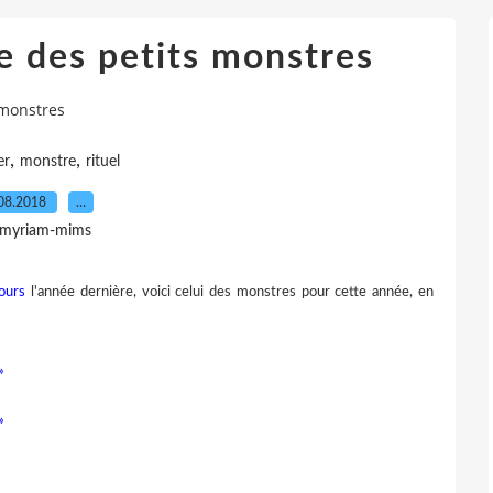
re des petits monstres
 monstres
,
,
er
monstre
rituel
08.2018
…
 myriam-mims
ours
l'année dernière, voici celui des monstres pour cette année, en
»
»