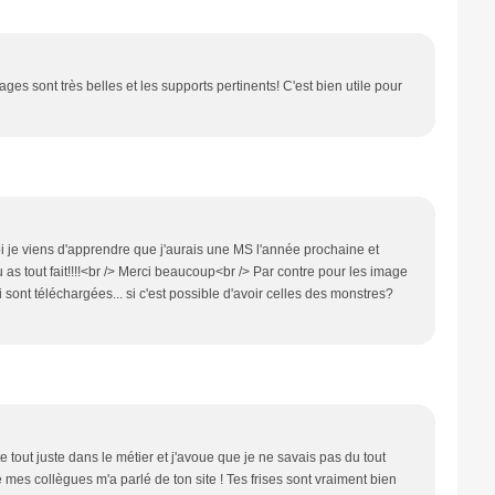
ges sont très belles et les supports pertinents! C'est bien utile pour
oi je viens d'apprendre que j'aurais une MS l'année prochaine et
u as tout fait!!!!<br /> Merci beaucoup<br /> Par contre pour les image
 sont téléchargées... si c'est possible d'avoir celles des monstres?
 tout juste dans le métier et j'avoue que je ne savais pas du tout
mes collègues m'a parlé de ton site ! Tes frises sont vraiment bien