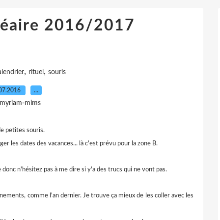
inéaire 2016/2017
,
,
alendrier
rituel
souris
07.2016
…
 myriam-mims
 de petites souris.
er les dates des vacances... là c'est prévu pour la zone B.
le donc n'hésitez pas à me dire si y'a des trucs qui ne vont pas.
vénements, comme l'an dernier. Je trouve ça mieux de les coller avec les