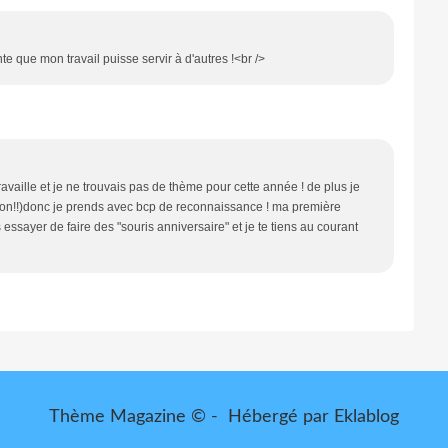
te que mon travail puisse servir à d'autres !<br />
travaille et je ne trouvais pas de thème pour cette année ! de plus je
ction!!)donc je prends avec bcp de reconnaissance ! ma première
s essayer de faire des "souris anniversaire" et je te tiens au courant
Thème Magazine © - Hébergé par
Eklablog