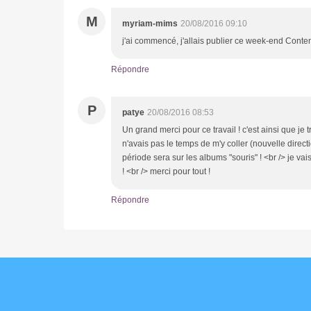
M
myriam-mims
20/08/2016 09:10
j'ai commencé, j'allais publier ce week-end Conten
Répondre
P
patye
20/08/2016 08:53
Un grand merci pour ce travail ! c'est ainsi que je 
n'avais pas le temps de m'y coller (nouvelle dire
période sera sur les albums "souris" ! <br /> je vai
! <br /> merci pour tout !
Répondre