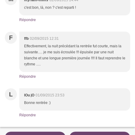
myriam-mims
02/09/2015 14:44
c'est bon, là, non ? c'est reparti !
Répondre
F
ffb
02/09/2015 12:31
Effectivement, la nuit précédant la rentrée fut courte, mais la
suivante..... je me suis écroulée !!! épuisée par une nuit
blanche et une longue première journée !!!! Il faut reprendre le
rythme .....
Répondre
L
lOu jO
01/09/2015 23:53
Bonne rentrée :)
Répondre