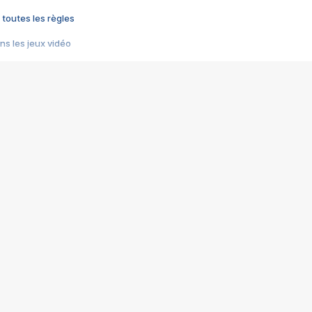
 toutes les règles
s les jeux vidéo
us choquant de Rockstar ? - Le scandale BULLY
e plus moche de Steam
du RÊVE tourne au CAUCHEMAR
pendant 8 heures
it… à tort
umiliés par un jeu vidéo
ire - Final Fantasy 8
ti un empire - Age of Empires
story DOFUS
tard, il crée l'un des pires jeux de tous les temps, MindsEye.