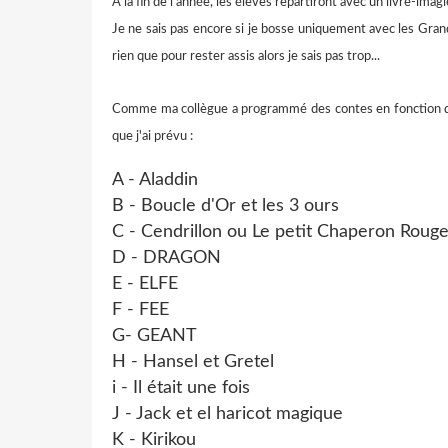
A la fin de l'année, les élèves repartiront avec un livre-imagie
Je ne sais pas encore si je bosse uniquement avec les Grand
rien que pour rester assis alors je sais pas trop...
Comme ma collègue a programmé des contes en fonction des p
que j'ai prévu :
A - Aladdin
B - Boucle d'Or et les 3 ours
C - Cendrillon ou Le petit Chaperon Roug
D - DRAGON
E - ELFE
F - FEE
G- GEANT
H - Hansel et Gretel
i - Il était une fois
J - Jack et el haricot magique
K - Kirikou